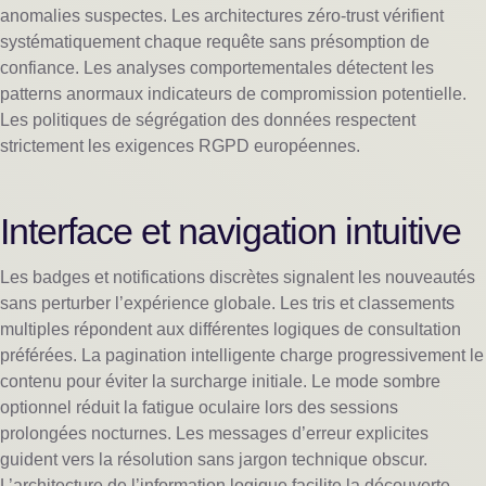
anomalies suspectes. Les architectures zéro-trust vérifient
systématiquement chaque requête sans présomption de
confiance. Les analyses comportementales détectent les
patterns anormaux indicateurs de compromission potentielle.
Les politiques de ségrégation des données respectent
strictement les exigences RGPD européennes.
Interface et navigation intuitive
Les badges et notifications discrètes signalent les nouveautés
sans perturber l’expérience globale. Les tris et classements
multiples répondent aux différentes logiques de consultation
préférées. La pagination intelligente charge progressivement le
contenu pour éviter la surcharge initiale. Le mode sombre
optionnel réduit la fatigue oculaire lors des sessions
prolongées nocturnes. Les messages d’erreur explicites
guident vers la résolution sans jargon technique obscur.
L’architecture de l’information logique facilite la découverte