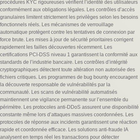
procédures KYC rigoureuses vérifient l’identité des utilisateurs
conformément aux obligations légales. Les contrôles d’accès
granulaires limitent strictement les privilèges selon les besoins
fonctionnels réels. Les mécanismes de verrouillage
automatique protègent contre les tentatives de connexion par
force brute. Les mises à jour de sécurité prioritaires corrigent
rapidement les failles découvertes récemment. Les
certifications PCI-DSS niveau 1 garantissent la conformité aux
standards de l’industrie bancaire. Les contrôles d’intégrité
cryptographiques détectent toute altération non autorisée des
fichiers critiques. Les programmes de bug bounty encouragent
la découverte responsable de vulnérabilités par la
communauté. Les scans de vulnérabilité automatisés
maintiennent une vigilance permanente sur l’ensemble du
périmètre. Les protocoles anti-DDoS assurent une disponibilité
constante même lors d’attaques massives coordonnées. Les
protocoles de réponse aux incidents garantissent une réaction
rapide et coordonnée efficace. Les solutions anti-fraude IA
analysent en temps réel les transactions pour détecter