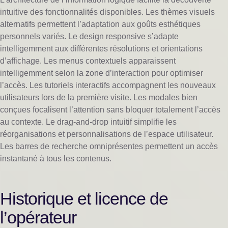
intuitive des fonctionnalités disponibles. Les thèmes visuels
alternatifs permettent l’adaptation aux goûts esthétiques
personnels variés. Le design responsive s’adapte
intelligemment aux différentes résolutions et orientations
d’affichage. Les menus contextuels apparaissent
intelligemment selon la zone d’interaction pour optimiser
l’accès. Les tutoriels interactifs accompagnent les nouveaux
utilisateurs lors de la première visite. Les modales bien
conçues focalisent l’attention sans bloquer totalement l’accès
au contexte. Le drag-and-drop intuitif simplifie les
réorganisations et personnalisations de l’espace utilisateur.
Les barres de recherche omniprésentes permettent un accès
instantané à tous les contenus.
Historique et licence de
l’opérateur