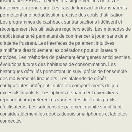
instantanés SEPA accélèrent drastiquement les délais de
traitement en zone euro. Les frais de transaction transparents
permettent une budgétisation précise des coûts d’utilisation.
Les programmes de cashback sur transactions fidélisent et
récompensent les utilisateurs réguliers actifs. Les méthodes de
dépôt instantané permettent de commencer à jouer sans délai
d’attente frustrant. Les interfaces de paiement intuitives
simplifient drastiquement les opérations pour utilisateurs
novices. Les méthodes de paiement émergentes anticipent les
évolutions futures des habitudes de consommation. Les
historiques détaillés permettent un suivi précis de l’ensemble
des mouvements financiers. Les plafonds de dépôt
configurables protègent contre les comportements de jeu
excessifs impulsifs. Les options de paiement diversifiées
répondent aux préférences variées des différents profils
d’utilisateurs. Les solutions de paiement mobile simplifient
considérablement les dépôts depuis smartphones et tablettes
connectés.