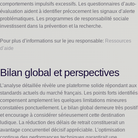
comportements impulsifs excessifs. Les questionnaires d’auto-
évaluation aident à identifier précocement les signaux d’alerte
problématiques. Les programmes de responsabilité sociale
investissent dans la prévention et la recherche.
Pour plus d’informations sur le jeu responsable:
Ressources
d’aide
Bilan global et perspectives
L’analyse détaillée révèle une plateforme solide répondant aux
standards actuels du marché français. Les points forts identifiés
compensent amplement les quelques limitations mineures
constatées ponctuellement. Le bilan global demeure très positif
et encourage à considérer sérieusement cette destination
ludique. La réduction des délais de retrait constituerait un
avantage concurrentiel décisif appréciable. L’optimisation
continue des performances techniques garantirait une